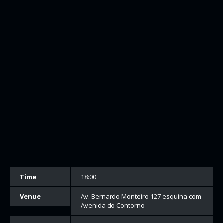
Time
18:00
Venue
Av. Bernardo Monteiro 127 esquina com
Avenida do Contorno