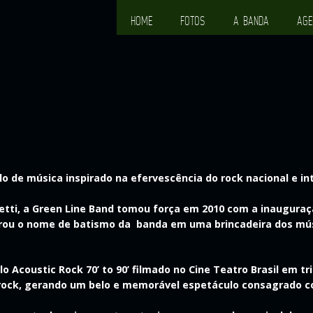
HOME
FOTOS
A BANDA
AGE
o de música inspirado na efervescência do rock nacional e in
uzetti, a Green Line Band tomou força em 2010 com a inaugura
rou o nome de batismo da banda em uma brincadeira dos músi
ulo
Acoustic Rock 70’ to 90’
filmado no Cine Teatro Brasil em tr
 rock, gerando um belo e memorável espetáculo consagrado 