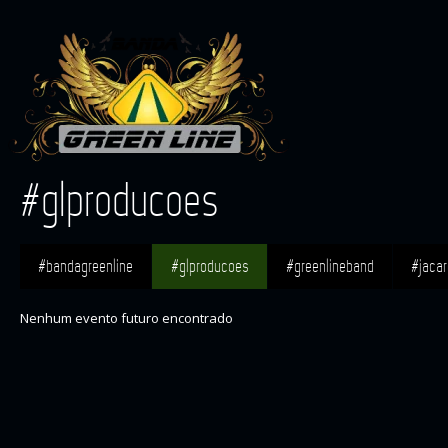
#glproducoes
#bandagreenline
#glproducoes
#greenlineband
#jaca
Nenhum evento futuro encontrado