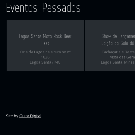
Eventos Passados
Lagoa Santa Moto Rock Beer
Show de Lançame
Fest
Edição do Guia dú
Orla da Lagoa na altura no nº
Cachaçaria e Rest
1826
Vista das Gera
Lagoa Santa / MG
Lagoa Santa, Minas
Site by
Guita Digital